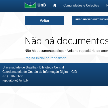
Comunidades e Coleções
Skip
REPOSITÓRIO INSTITUCIO
Voltar
navigation
Não há documento
Não há documentos disponíveis no repositório de acor
Página inicial do repositório
Universidade de Brasília - Biblioteca Central
Coordenadoria de Gestão da Informação Digital - GID
(61) 3107-2683
repositorio@unb.br