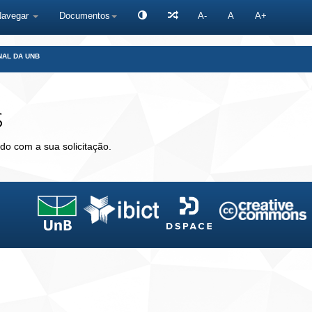
Navegar
Documentos
A-
A
A+
NAL DA UNB
s
do com a sua solicitação.