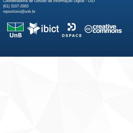
Coordenadoria de Gestão da Informação Digital - GID
(61) 3107-2683
repositorio@unb.br
Fale conosco
Sobre