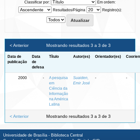
Classificar por:
Em ordem:
Resultados/Página
Registro(s):
< Anterior
Mostrando resultados 3 a 3 de 3
Data de
Data
Título
Autor(es)
Orientador(es)
Coorien
publicação
de
defesa
2000
-
A pesquisa
Suaiden,
-
-
em
Emir José
Ciência da
Informação
na América
Latina
< Anterior
Mostrando resultados 3 a 3 de 3
Universidade de Brasília - Biblioteca Central