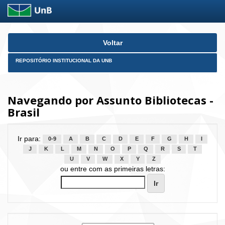
Skip
Voltar
navigation
REPOSITÓRIO INSTITUCIONAL DA UNB
Navegando por Assunto Bibliotecas -
Brasil
Ir para:
0-9
A
B
C
D
E
F
G
H
I
J
K
L
M
N
O
P
Q
R
S
T
U
V
W
X
Y
Z
ou entre com as primeiras letras: