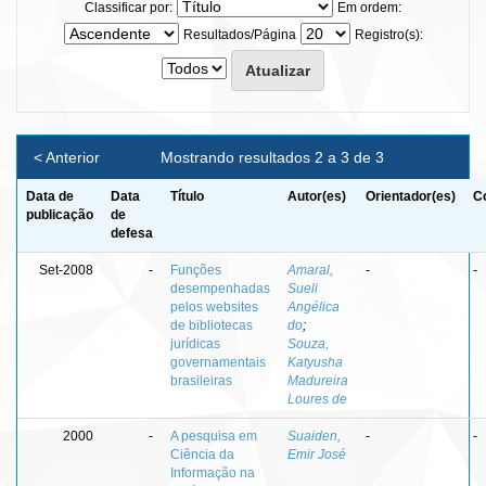
Classificar por:
Em ordem:
Resultados/Página
Registro(s):
< Anterior
Mostrando resultados 2 a 3 de 3
Data de
Data
Título
Autor(es)
Orientador(es)
C
publicação
de
defesa
Set-2008
-
Funções
Amaral,
-
-
desempenhadas
Sueli
pelos websites
Angélica
de bibliotecas
do
;
jurídicas
Souza,
governamentais
Katyusha
brasileiras
Madureira
Loures de
2000
-
A pesquisa em
Suaiden,
-
-
Ciência da
Emir José
Informação na