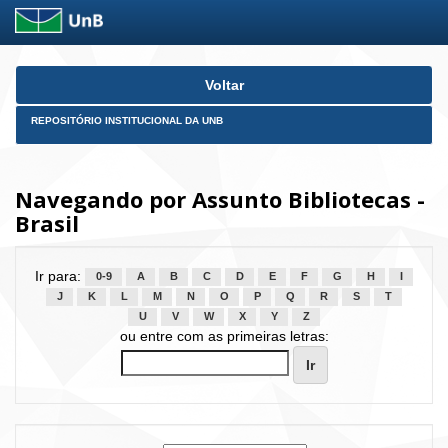
Skip
Voltar
navigation
REPOSITÓRIO INSTITUCIONAL DA UNB
Navegando por Assunto Bibliotecas -
Brasil
Ir para:
0-9
A
B
C
D
E
F
G
H
I
J
K
L
M
N
O
P
Q
R
S
T
U
V
W
X
Y
Z
ou entre com as primeiras letras: