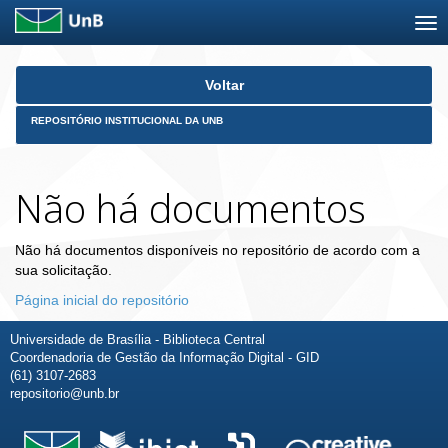
Skip
Voltar
navigation
REPOSITÓRIO INSTITUCIONAL DA UNB
Não há documentos
Não há documentos disponíveis no repositório de acordo com a
sua solicitação.
Página inicial do repositório
Universidade de Brasília - Biblioteca Central
Coordenadoria de Gestão da Informação Digital - GID
(61) 3107-2683
repositorio@unb.br