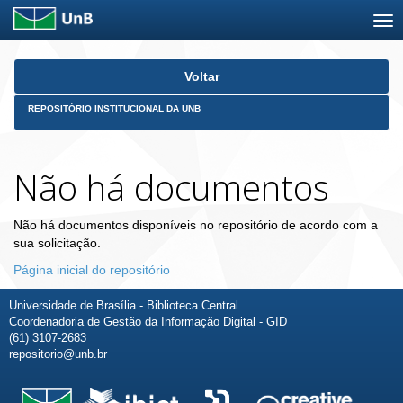
Skip
Voltar
navigation
REPOSITÓRIO INSTITUCIONAL DA UNB
Não há documentos
Não há documentos disponíveis no repositório de acordo com a
sua solicitação.
Página inicial do repositório
Universidade de Brasília - Biblioteca Central
Coordenadoria de Gestão da Informação Digital - GID
(61) 3107-2683
repositorio@unb.br