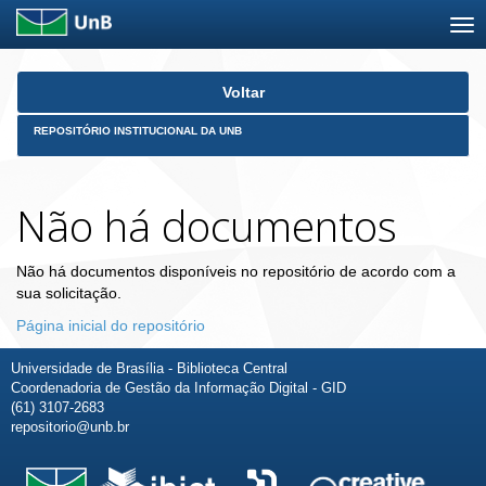
Skip
Voltar
navigation
REPOSITÓRIO INSTITUCIONAL DA UNB
Não há documentos
Não há documentos disponíveis no repositório de acordo com a
sua solicitação.
Página inicial do repositório
Universidade de Brasília - Biblioteca Central
Coordenadoria de Gestão da Informação Digital - GID
(61) 3107-2683
repositorio@unb.br