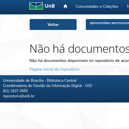
Comunidades e Coleções
Skip
REPOSITÓRIO INSTITUCIO
Voltar
navigation
Não há documento
Não há documentos disponíveis no repositório de acor
Página inicial do repositório
Universidade de Brasília - Biblioteca Central
Coordenadoria de Gestão da Informação Digital - GID
(61) 3107-2683
repositorio@unb.br