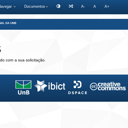
Navegar
Documentos
A-
A
A+
NAL DA UNB
s
do com a sua solicitação.