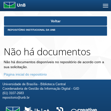
Skip
Voltar
navigation
REPOSITÓRIO INSTITUCIONAL DA UNB
Não há documentos
Não há documentos disponíveis no repositório de acordo com a
sua solicitação.
Página inicial do repositório
Universidade de Brasília - Biblioteca Central
Coordenadoria de Gestão da Informação Digital - GID
(61) 3107-2683
repositorio@unb.br