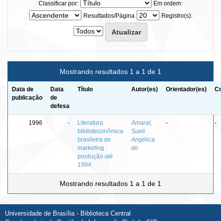
Classificar por:
Em ordem:
Resultados/Página
Registro(s):
Mostrando resultados 1 a 1 de 1
Data de
Data
Título
Autor(es)
Orientador(es)
Co
publicação
de
defesa
1996
-
Literatura
Amaral,
-
-
biblioteconômica
Sueli
brasileira de
Angélica
marketing :
do
produção até
1994
Mostrando resultados 1 a 1 de 1
Universidade de Brasília - Biblioteca Central