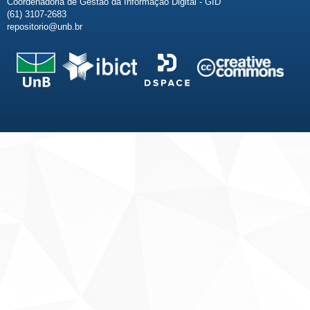
Coordenadoria de Gestão da Informação Digital - GID
(61) 3107-2683
repositorio@unb.br
Fale conosco
Sobre