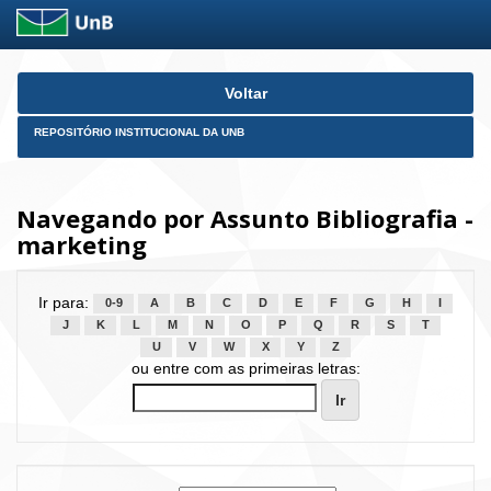
Skip
Voltar
navigation
REPOSITÓRIO INSTITUCIONAL DA UNB
Navegando por Assunto Bibliografia -
marketing
Ir para:
0-9
A
B
C
D
E
F
G
H
I
J
K
L
M
N
O
P
Q
R
S
T
U
V
W
X
Y
Z
ou entre com as primeiras letras: