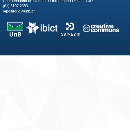
Coordenadoria de Gestão da Informação Digital - GID
(61) 3107-2683
repositorio@unb.br
Fale conosco
Sobre