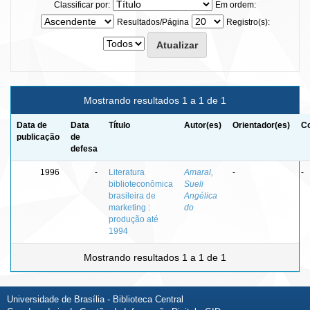
Classificar por:
Em ordem:
Resultados/Página
Registro(s):
Mostrando resultados 1 a 1 de 1
Data de
Data
Título
Autor(es)
Orientador(es)
Co
publicação
de
defesa
1996
-
Literatura
Amaral,
-
-
biblioteconômica
Sueli
brasileira de
Angélica
marketing :
do
produção até
1994
Mostrando resultados 1 a 1 de 1
Universidade de Brasília - Biblioteca Central