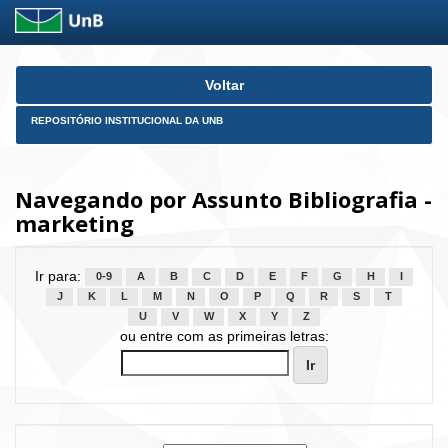
Skip
Voltar
navigation
REPOSITÓRIO INSTITUCIONAL DA UNB
Navegando por Assunto Bibliografia -
marketing
Ir para:
0-9
A
B
C
D
E
F
G
H
I
J
K
L
M
N
O
P
Q
R
S
T
U
V
W
X
Y
Z
ou entre com as primeiras letras: