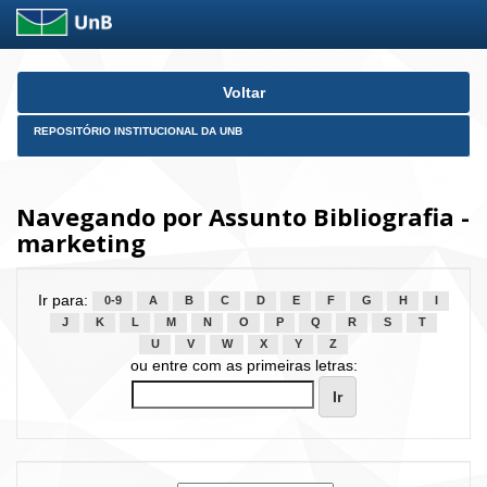
Skip
Voltar
navigation
REPOSITÓRIO INSTITUCIONAL DA UNB
Navegando por Assunto Bibliografia -
marketing
Ir para:
0-9
A
B
C
D
E
F
G
H
I
J
K
L
M
N
O
P
Q
R
S
T
U
V
W
X
Y
Z
ou entre com as primeiras letras: