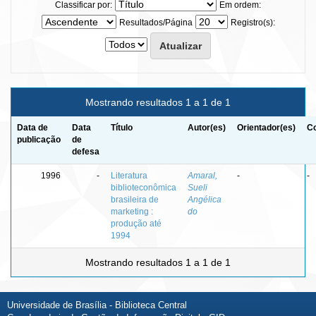
Classificar por:
Em ordem:
Resultados/Página
Registro(s):
Mostrando resultados 1 a 1 de 1
Data de
Data
Título
Autor(es)
Orientador(es)
Co
publicação
de
defesa
1996
-
Literatura
Amaral,
-
-
biblioteconômica
Sueli
brasileira de
Angélica
marketing :
do
produção até
1994
Mostrando resultados 1 a 1 de 1
Universidade de Brasília - Biblioteca Central