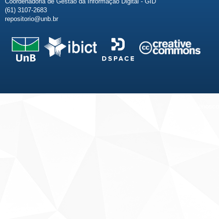
Coordenadoria de Gestão da Informação Digital - GID
(61) 3107-2683
repositorio@unb.br
Fale conosco
Sobre