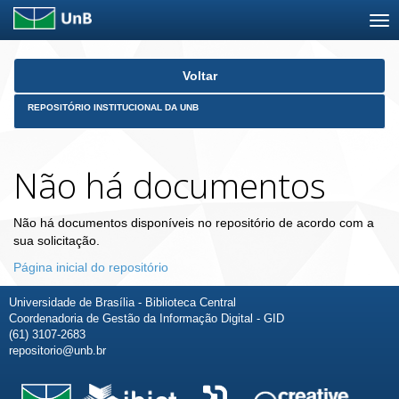
Skip
Voltar
navigation
REPOSITÓRIO INSTITUCIONAL DA UNB
Não há documentos
Não há documentos disponíveis no repositório de acordo com a
sua solicitação.
Página inicial do repositório
Universidade de Brasília - Biblioteca Central
Coordenadoria de Gestão da Informação Digital - GID
(61) 3107-2683
repositorio@unb.br