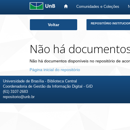
Comunidades e Coleções
Skip
REPOSITÓRIO INSTITUCIO
Voltar
navigation
Não há documento
Não há documentos disponíveis no repositório de acor
Página inicial do repositório
Universidade de Brasília - Biblioteca Central
Coordenadoria de Gestão da Informação Digital - GID
(61) 3107-2683
repositorio@unb.br