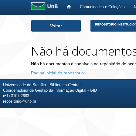
Comunidades e Coleções
Skip
REPOSITÓRIO INSTITUCIO
Voltar
navigation
Não há documento
Não há documentos disponíveis no repositório de acor
Página inicial do repositório
Universidade de Brasília - Biblioteca Central
Coordenadoria de Gestão da Informação Digital - GID
(61) 3107-2683
repositorio@unb.br