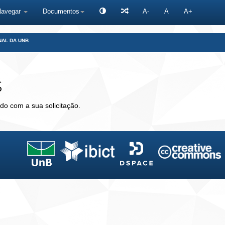
Navegar
Documentos
A-
A
A+
NAL DA UNB
s
do com a sua solicitação.