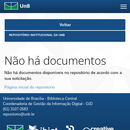
Skip
Voltar
navigation
REPOSITÓRIO INSTITUCIONAL DA UNB
Não há documentos
Não há documentos disponíveis no repositório de acordo com a
sua solicitação.
Página inicial do repositório
Universidade de Brasília - Biblioteca Central
Coordenadoria de Gestão da Informação Digital - GID
(61) 3107-2683
repositorio@unb.br