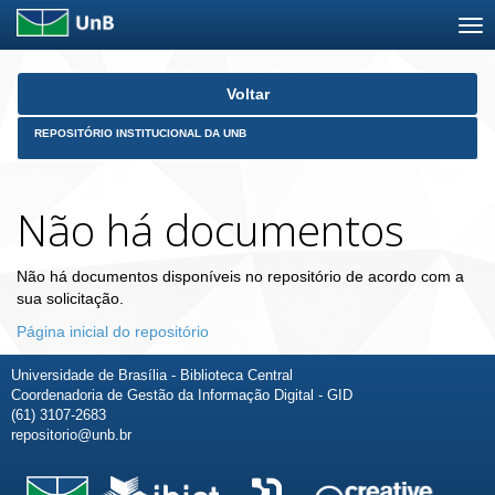
Skip
Voltar
navigation
REPOSITÓRIO INSTITUCIONAL DA UNB
Não há documentos
Não há documentos disponíveis no repositório de acordo com a
sua solicitação.
Página inicial do repositório
Universidade de Brasília - Biblioteca Central
Coordenadoria de Gestão da Informação Digital - GID
(61) 3107-2683
repositorio@unb.br