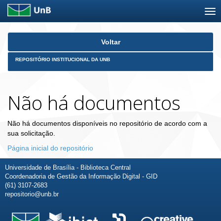
Skip
Voltar
navigation
REPOSITÓRIO INSTITUCIONAL DA UNB
Não há documentos
Não há documentos disponíveis no repositório de acordo com a
sua solicitação.
Página inicial do repositório
Universidade de Brasília - Biblioteca Central
Coordenadoria de Gestão da Informação Digital - GID
(61) 3107-2683
repositorio@unb.br