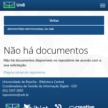
Skip
Voltar
navigation
REPOSITÓRIO INSTITUCIONAL DA UNB
Não há documentos
Não há documentos disponíveis no repositório de acordo com a
sua solicitação.
Página inicial do repositório
Universidade de Brasília - Biblioteca Central
Coordenadoria de Gestão da Informação Digital - GID
(61) 3107-2683
repositorio@unb.br