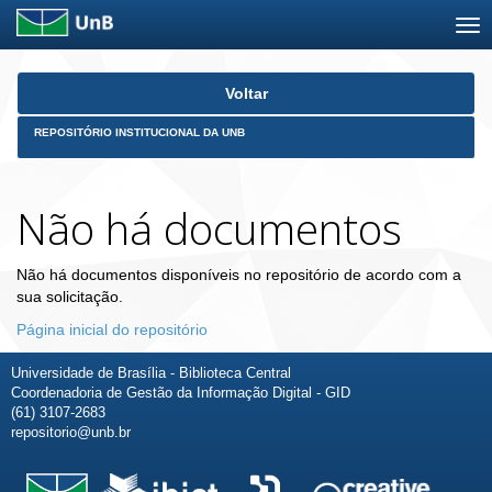
Skip
Voltar
navigation
REPOSITÓRIO INSTITUCIONAL DA UNB
Não há documentos
Não há documentos disponíveis no repositório de acordo com a
sua solicitação.
Página inicial do repositório
Universidade de Brasília - Biblioteca Central
Coordenadoria de Gestão da Informação Digital - GID
(61) 3107-2683
repositorio@unb.br