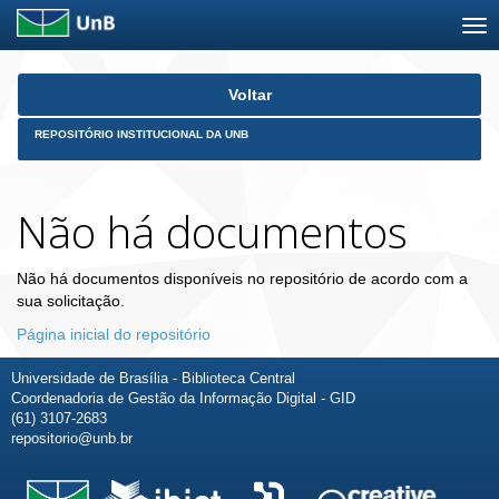
Skip
Voltar
navigation
REPOSITÓRIO INSTITUCIONAL DA UNB
Não há documentos
Não há documentos disponíveis no repositório de acordo com a
sua solicitação.
Página inicial do repositório
Universidade de Brasília - Biblioteca Central
Coordenadoria de Gestão da Informação Digital - GID
(61) 3107-2683
repositorio@unb.br