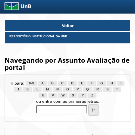
Skip
Voltar
navigation
REPOSITÓRIO INSTITUCIONAL DA UNB
Navegando por Assunto Avaliação de
portal
Ir para:
0-9
A
B
C
D
E
F
G
H
I
J
K
L
M
N
O
P
Q
R
S
T
U
V
W
X
Y
Z
ou entre com as primeiras letras: