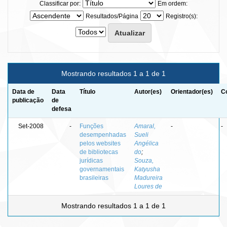
Classificar por:
Em ordem:
Resultados/Página
Registro(s):
Mostrando resultados 1 a 1 de 1
Data de
Data
Título
Autor(es)
Orientador(es)
C
publicação
de
defesa
Set-2008
-
Funções
Amaral,
-
-
desempenhadas
Sueli
pelos websites
Angélica
de bibliotecas
do
;
jurídicas
Souza,
governamentais
Katyusha
brasileiras
Madureira
Loures de
Mostrando resultados 1 a 1 de 1