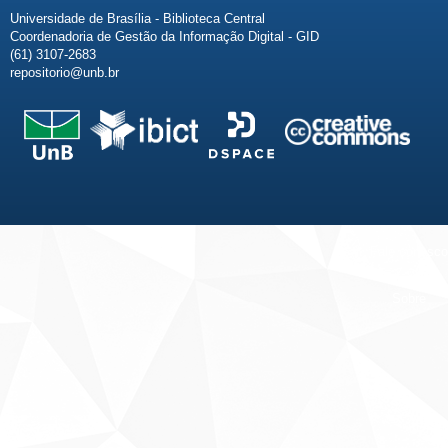
Universidade de Brasília - Biblioteca Central
Coordenadoria de Gestão da Informação Digital - GID
(61) 3107-2683
repositorio@unb.br
Fale conosco
Sobre