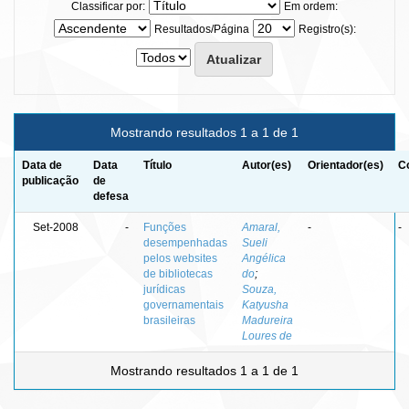
Classificar por:
Em ordem:
Resultados/Página
Registro(s):
Mostrando resultados 1 a 1 de 1
Data de
Data
Título
Autor(es)
Orientador(es)
C
publicação
de
defesa
Set-2008
-
Funções
Amaral,
-
-
desempenhadas
Sueli
pelos websites
Angélica
de bibliotecas
do
;
jurídicas
Souza,
governamentais
Katyusha
brasileiras
Madureira
Loures de
Mostrando resultados 1 a 1 de 1