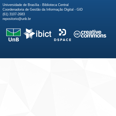
Universidade de Brasília - Biblioteca Central
Coordenadoria de Gestão da Informação Digital - GID
(61) 3107-2683
repositorio@unb.br
Fale conosco
Sobre