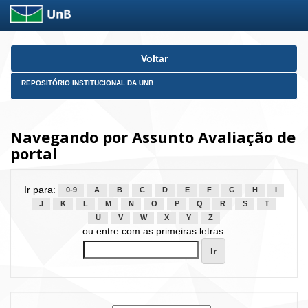
Skip
Voltar
navigation
REPOSITÓRIO INSTITUCIONAL DA UNB
Navegando por Assunto Avaliação de
portal
Ir para:
0-9
A
B
C
D
E
F
G
H
I
J
K
L
M
N
O
P
Q
R
S
T
U
V
W
X
Y
Z
ou entre com as primeiras letras: