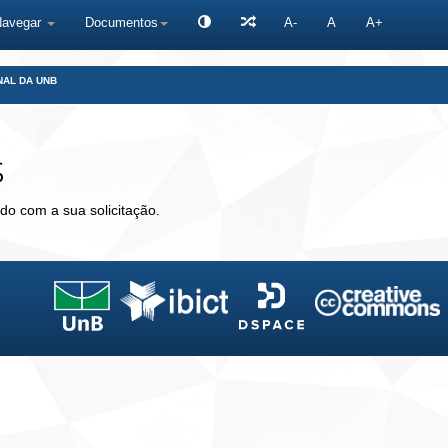
Navegar
Documentos
A-
A
A+
NAL DA UNB
s
do com a sua solicitação.