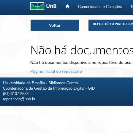
Comunidades e Coleções
Skip
REPOSITÓRIO INSTITUCIO
Voltar
navigation
Não há documento
Não há documentos disponíveis no repositório de acor
Página inicial do repositório
Universidade de Brasília - Biblioteca Central
Coordenadoria de Gestão da Informação Digital - GID
(61) 3107-2683
repositorio@unb.br