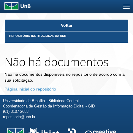
Skip
Voltar
navigation
REPOSITÓRIO INSTITUCIONAL DA UNB
Não há documentos
Não há documentos disponíveis no repositório de acordo com a
sua solicitação.
Página inicial do repositório
Universidade de Brasília - Biblioteca Central
Coordenadoria de Gestão da Informação Digital - GID
(61) 3107-2683
repositorio@unb.br