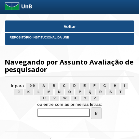
Skip
Voltar
navigation
REPOSITÓRIO INSTITUCIONAL DA UNB
Navegando por Assunto Avaliação de
pesquisador
Ir para:
0-9
A
B
C
D
E
F
G
H
I
J
K
L
M
N
O
P
Q
R
S
T
U
V
W
X
Y
Z
ou entre com as primeiras letras: