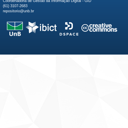
Coordenadoria de Gestão da Informação Digital - GID
(61) 3107-2683
repositorio@unb.br
Fale conosco
Sobre