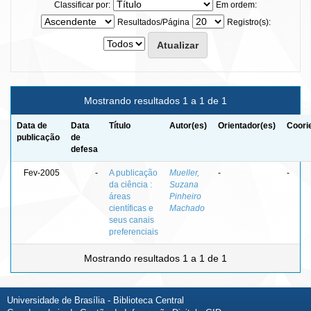
Classificar por:
Em ordem:
Resultados/Página
Registro(s):
Mostrando resultados 1 a 1 de 1
Data de
Data
Título
Autor(es)
Orientador(es)
Coori
publicação
de
defesa
Fev-2005
-
A publicação
Mueller,
-
-
da ciência :
Suzana
áreas
Pinheiro
científicas e
Machado
seus canais
preferenciais
Mostrando resultados 1 a 1 de 1
Universidade de Brasília - Biblioteca Central