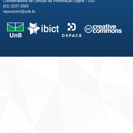
Coordenadoria de Gestão da Informação Digital - GID
(61) 3107-2683
repositorio@unb.br
Fale conosco
Sobre