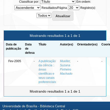
Classificar por:
Em ordem:
Resultados/Página
Registro(s):
Mostrando resultados 1 a 1 de 1
Data de
Data
Título
Autor(es)
Orientador(es)
Coori
publicação
de
defesa
Fev-2005
-
A publicação
Mueller,
-
-
da ciência :
Suzana
áreas
Pinheiro
científicas e
Machado
seus canais
preferenciais
Mostrando resultados 1 a 1 de 1
Universidade de Brasília - Biblioteca Central