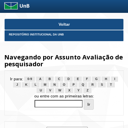
Skip
Voltar
navigation
REPOSITÓRIO INSTITUCIONAL DA UNB
Navegando por Assunto Avaliação de
pesquisador
Ir para:
0-9
A
B
C
D
E
F
G
H
I
J
K
L
M
N
O
P
Q
R
S
T
U
V
W
X
Y
Z
ou entre com as primeiras letras: