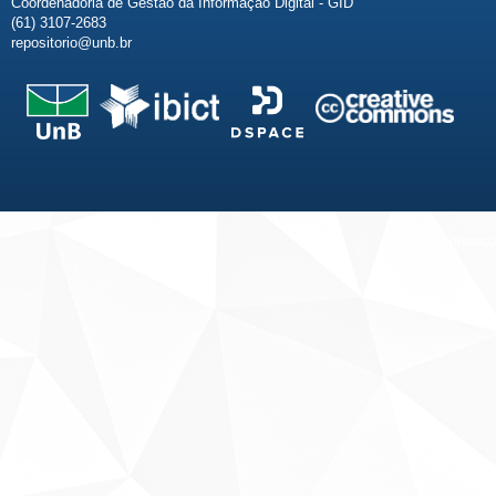
Coordenadoria de Gestão da Informação Digital - GID
(61) 3107-2683
repositorio@unb.br
Fale conosco
Sobre