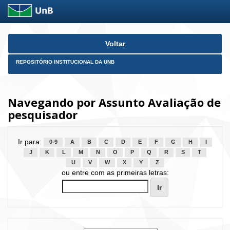
Skip
Voltar
navigation
REPOSITÓRIO INSTITUCIONAL DA UNB
Navegando por Assunto Avaliação de
pesquisador
Ir para:
0-9
A
B
C
D
E
F
G
H
I
J
K
L
M
N
O
P
Q
R
S
T
U
V
W
X
Y
Z
ou entre com as primeiras letras: