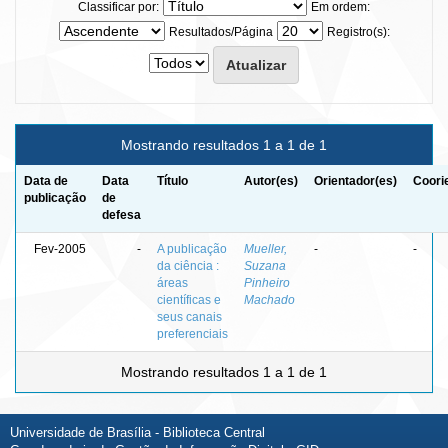
Classificar por:
Em ordem:
Resultados/Página
Registro(s):
Mostrando resultados 1 a 1 de 1
Data de
Data
Título
Autor(es)
Orientador(es)
Coori
publicação
de
defesa
Fev-2005
-
A publicação
Mueller,
-
-
da ciência :
Suzana
áreas
Pinheiro
científicas e
Machado
seus canais
preferenciais
Mostrando resultados 1 a 1 de 1
Universidade de Brasília - Biblioteca Central