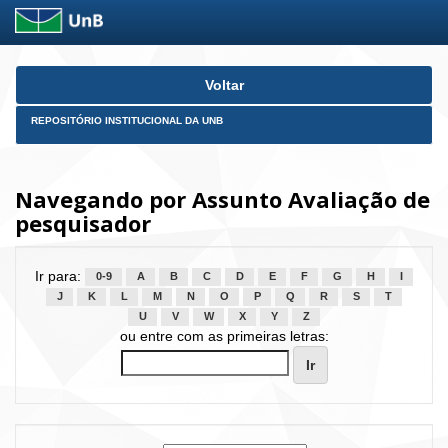
Skip
Voltar
navigation
REPOSITÓRIO INSTITUCIONAL DA UNB
Navegando por Assunto Avaliação de
pesquisador
Ir para:
0-9
A
B
C
D
E
F
G
H
I
J
K
L
M
N
O
P
Q
R
S
T
U
V
W
X
Y
Z
ou entre com as primeiras letras: