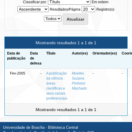
Classificar por:
Em ordem:
Resultados/Página
Registro(s):
Mostrando resultados 1 a 1 de 1
Data de
Data
Título
Autor(es)
Orientador(es)
Coori
publicação
de
defesa
Fev-2005
-
A publicação
Mueller,
-
-
da ciência :
Suzana
áreas
Pinheiro
científicas e
Machado
seus canais
preferenciais
Mostrando resultados 1 a 1 de 1
Universidade de Brasília - Biblioteca Central