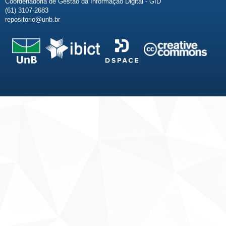
Coordenadoria de Gestão da Informação Digital - GID
(61) 3107-2683
repositorio@unb.br
Fale conosco
Sobre