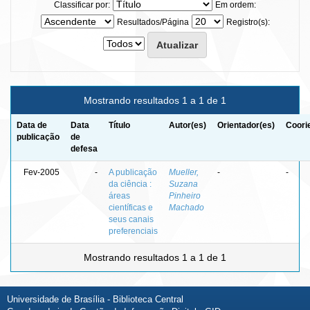
Classificar por:
Em ordem:
Resultados/Página
Registro(s):
Mostrando resultados 1 a 1 de 1
Data de
Data
Título
Autor(es)
Orientador(es)
Coori
publicação
de
defesa
Fev-2005
-
A publicação
Mueller,
-
-
da ciência :
Suzana
áreas
Pinheiro
científicas e
Machado
seus canais
preferenciais
Mostrando resultados 1 a 1 de 1
Universidade de Brasília - Biblioteca Central