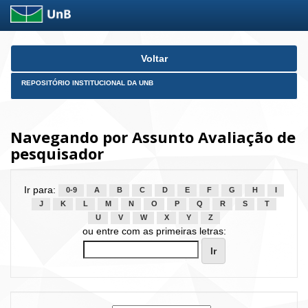
Skip
Voltar
navigation
REPOSITÓRIO INSTITUCIONAL DA UNB
Navegando por Assunto Avaliação de
pesquisador
Ir para:
0-9
A
B
C
D
E
F
G
H
I
J
K
L
M
N
O
P
Q
R
S
T
U
V
W
X
Y
Z
ou entre com as primeiras letras: