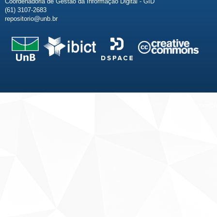
Coordenadoria de Gestão da Informação Digital - GID
(61) 3107-2683
repositorio@unb.br
Fale conosco
Sobre