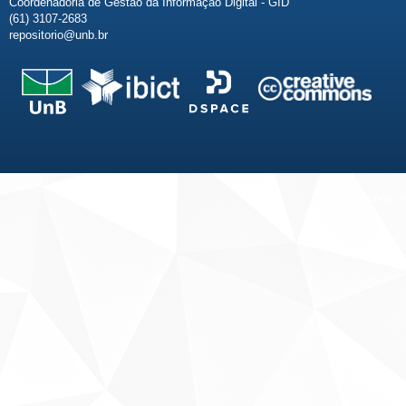
Coordenadoria de Gestão da Informação Digital - GID
(61) 3107-2683
repositorio@unb.br
Fale conosco
Sobre