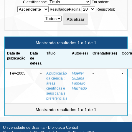
Classificar por:
Em ordem:
Resultados/Página
Registro(s):
Mostrando resultados 1 a 1 de 1
Data de
Data
Título
Autor(es)
Orientador(es)
Coori
publicação
de
defesa
Fev-2005
-
A publicação
Mueller,
-
-
da ciência :
Suzana
áreas
Pinheiro
científicas e
Machado
seus canais
preferenciais
Mostrando resultados 1 a 1 de 1
Universidade de Brasília - Biblioteca Central