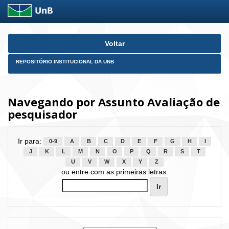
Skip
Voltar
navigation
REPOSITÓRIO INSTITUCIONAL DA UNB
Navegando por Assunto Avaliação de
pesquisador
Ir para:
0-9
A
B
C
D
E
F
G
H
I
J
K
L
M
N
O
P
Q
R
S
T
U
V
W
X
Y
Z
ou entre com as primeiras letras: