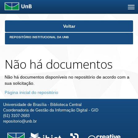
Skip
Voltar
navigation
REPOSITÓRIO INSTITUCIONAL DA UNB
Não há documentos
Não há documentos disponíveis no repositório de acordo com a
sua solicitação.
Página inicial do repositório
Universidade de Brasília - Biblioteca Central
Coordenadoria de Gestão da Informação Digital - GID
(61) 3107-2683
repositorio@unb.br