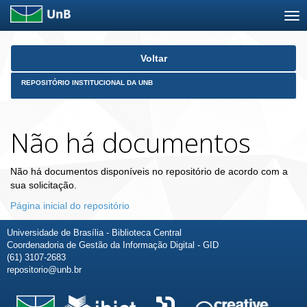
Skip
Voltar
navigation
REPOSITÓRIO INSTITUCIONAL DA UNB
Não há documentos
Não há documentos disponíveis no repositório de acordo com a
sua solicitação.
Página inicial do repositório
Universidade de Brasília - Biblioteca Central
Coordenadoria de Gestão da Informação Digital - GID
(61) 3107-2683
repositorio@unb.br