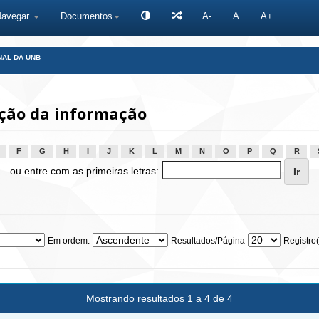
Navegar
Documentos
A-
A
A+
NAL DA UNB
ção da informação
F
G
H
I
J
K
L
M
N
O
P
Q
R
ou entre com as primeiras letras:
Em ordem:
Resultados/Página
Registro(
Mostrando resultados 1 a 4 de 4