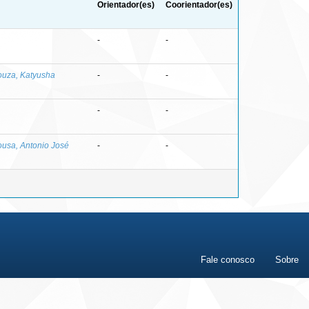
Orientador(es)
Coorientador(es)
-
-
ouza, Katyusha
-
-
-
-
usa, Antonio José
-
-
Fale conosco
Sobre