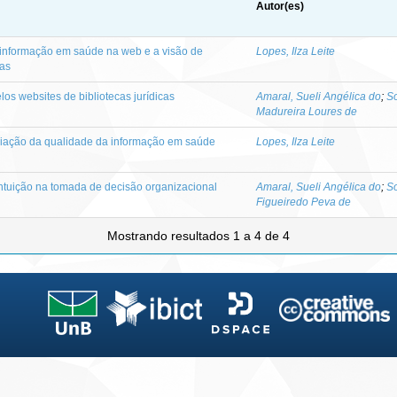
Autor(es)
 informação em saúde na web e a visão de
Lopes, Ilza Leite
ras
 websites de bibliotecas jurídicas
Amaral, Sueli Angélica do
;
S
Madureira Loures de
iação da qualidade da informação em saúde
Lopes, Ilza Leite
ntuição na tomada de decisão organizacional
Amaral, Sueli Angélica do
;
So
Figueiredo Peva de
Mostrando resultados 1 a 4 de 4