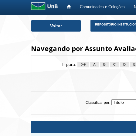
Comunidades e Coleções
Skip
REPOSITÓRIO INSTITUCIO
Voltar
navigation
Navegando por Assunto Avalia
Ir para:
0-9
A
B
C
D
E
Classificar por: