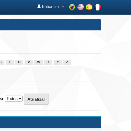
Entrar em:
S
T
U
V
W
X
Y
Z
s):