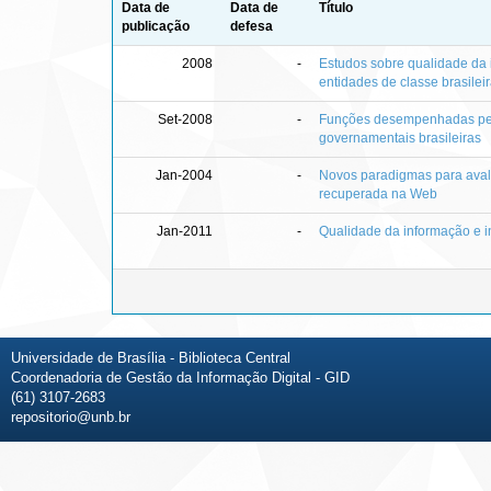
Data de
Data de
Título
publicação
defesa
2008
-
Estudos sobre qualidade da
entidades de classe brasilei
Set-2008
-
Funções desempenhadas pelos
governamentais brasileiras
Jan-2004
-
Novos paradigmas para aval
recuperada na Web
Jan-2011
-
Qualidade da informação e i
Universidade de Brasília - Biblioteca Central
Coordenadoria de Gestão da Informação Digital - GID
(61) 3107-2683
repositorio@unb.br