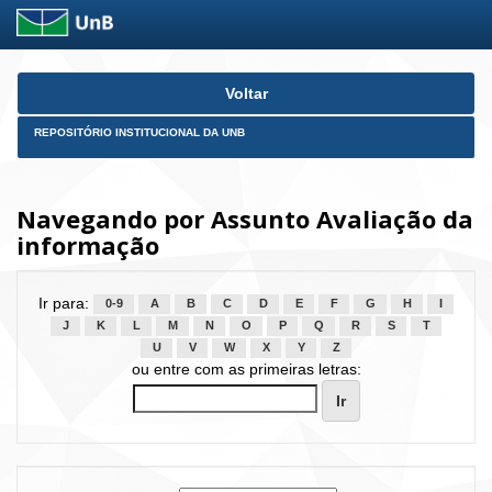
Skip
Voltar
navigation
REPOSITÓRIO INSTITUCIONAL DA UNB
Navegando por Assunto Avaliação da
informação
Ir para:
0-9
A
B
C
D
E
F
G
H
I
J
K
L
M
N
O
P
Q
R
S
T
U
V
W
X
Y
Z
ou entre com as primeiras letras: