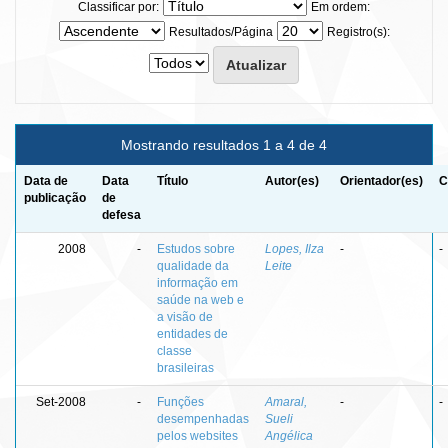
Classificar por:
Em ordem:
Resultados/Página
Registro(s):
Mostrando resultados 1 a 4 de 4
Data de
Data
Título
Autor(es)
Orientador(es)
C
publicação
de
defesa
2008
-
Estudos sobre
Lopes, Ilza
-
-
qualidade da
Leite
informação em
saúde na web e
a visão de
entidades de
classe
brasileiras
Set-2008
-
Funções
Amaral,
-
-
desempenhadas
Sueli
pelos websites
Angélica