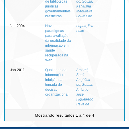
de bibliotecas
do
;
Souza,
jurídicas
Katyusha
governamentais
Madureira
brasileiras
Loures de
Jan-2004
-
Novos
Lopes, Ilza
-
-
paradigmas
Leite
para avaliação
da qualidade da
informação em
saúde
recuperada na
Web
Jan-2011
-
Qualidade da
Amaral,
-
-
informação e
Sueli
intuição na
Angélica
tomada de
do
;
Sousa,
decisão
Antonio
organizacional
José
Figueiredo
Peva de
Mostrando resultados 1 a 4 de 4