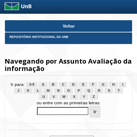
Skip
Voltar
navigation
REPOSITÓRIO INSTITUCIONAL DA UNB
Navegando por Assunto Avaliação da
informação
Ir para:
0-9
A
B
C
D
E
F
G
H
I
J
K
L
M
N
O
P
Q
R
S
T
U
V
W
X
Y
Z
ou entre com as primeiras letras: