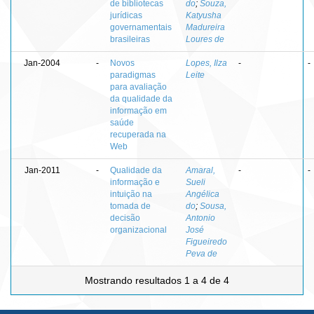
de bibliotecas
do
;
Souza,
jurídicas
Katyusha
governamentais
Madureira
brasileiras
Loures de
Jan-2004
-
Novos
Lopes, Ilza
-
-
paradigmas
Leite
para avaliação
da qualidade da
informação em
saúde
recuperada na
Web
Jan-2011
-
Qualidade da
Amaral,
-
-
informação e
Sueli
intuição na
Angélica
tomada de
do
;
Sousa,
decisão
Antonio
organizacional
José
Figueiredo
Peva de
Mostrando resultados 1 a 4 de 4