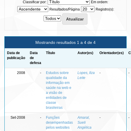
Classificar por:
Em ordem:
Resultados/Página
Registro(s):
Mostrando resultados 1 a 4 de 4
Data de
Data
Título
Autor(es)
Orientador(es)
C
publicação
de
defesa
2008
-
Estudos sobre
Lopes, Ilza
-
-
qualidade da
Leite
informação em
saúde na web e
a visão de
entidades de
classe
brasileiras
Set-2008
-
Funções
Amaral,
-
-
desempenhadas
Sueli
pelos websites
Angélica