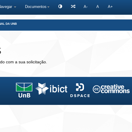
Navegar
Documentos
A-
A
A+
NAL DA UNB
s
do com a sua solicitação.