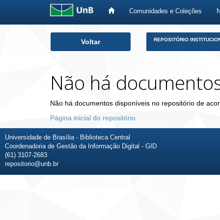
Comunidades e Coleções
Skip
REPOSITÓRIO INSTITUCIO
Voltar
navigation
Não há documento
Não há documentos disponíveis no repositório de acor
Página inicial do repositório
Universidade de Brasília - Biblioteca Central
Coordenadoria de Gestão da Informação Digital - GID
(61) 3107-2683
repositorio@unb.br