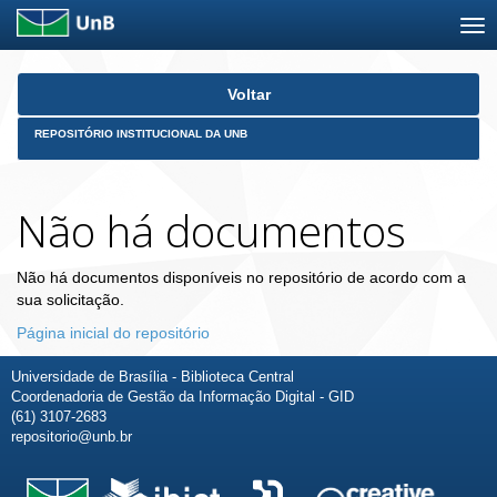
Skip
Voltar
navigation
REPOSITÓRIO INSTITUCIONAL DA UNB
Não há documentos
Não há documentos disponíveis no repositório de acordo com a
sua solicitação.
Página inicial do repositório
Universidade de Brasília - Biblioteca Central
Coordenadoria de Gestão da Informação Digital - GID
(61) 3107-2683
repositorio@unb.br