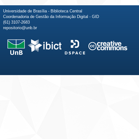
Universidade de Brasília - Biblioteca Central
Coordenadoria de Gestão da Informação Digital - GID
(61) 3107-2683
repositorio@unb.br
Fale conosco
Sobre