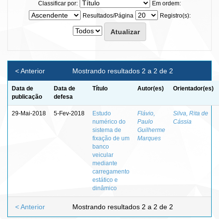
Classificar por:
Em ordem:
Resultados/Página
Registro(s):
< Anterior
Mostrando resultados 2 a 2 de 2
Data de
Data de
Título
Autor(es)
Orientador(es)
publicação
defesa
29-Mai-2018
5-Fev-2018
Estudo
Flávio,
Silva, Rita de
numérico do
Paulo
Cássia
sistema de
Guilherme
fixação de um
Marques
banco
veicular
mediante
carregamento
estático e
dinâmico
< Anterior
Mostrando resultados 2 a 2 de 2