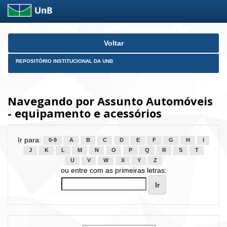
Skip
Voltar
navigation
REPOSITÓRIO INSTITUCIONAL DA UNB
Navegando por Assunto Automóveis
- equipamento e acessórios
Ir para:
0-9
A
B
C
D
E
F
G
H
I
J
K
L
M
N
O
P
Q
R
S
T
U
V
W
X
Y
Z
ou entre com as primeiras letras: