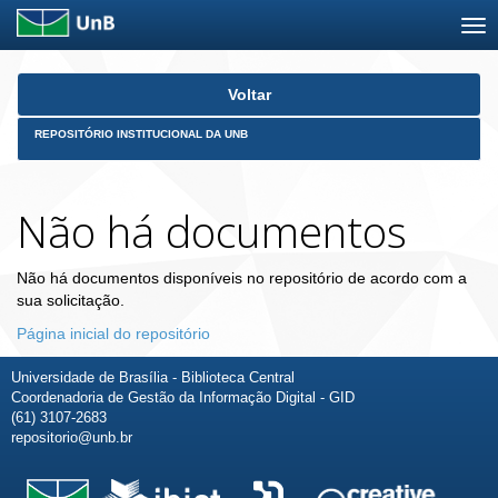
Skip
Voltar
navigation
REPOSITÓRIO INSTITUCIONAL DA UNB
Não há documentos
Não há documentos disponíveis no repositório de acordo com a
sua solicitação.
Página inicial do repositório
Universidade de Brasília - Biblioteca Central
Coordenadoria de Gestão da Informação Digital - GID
(61) 3107-2683
repositorio@unb.br