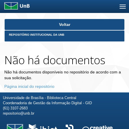
Skip
Voltar
navigation
REPOSITÓRIO INSTITUCIONAL DA UNB
Não há documentos
Não há documentos disponíveis no repositório de acordo com a
sua solicitação.
Página inicial do repositório
Universidade de Brasília - Biblioteca Central
Coordenadoria de Gestão da Informação Digital - GID
(61) 3107-2683
repositorio@unb.br