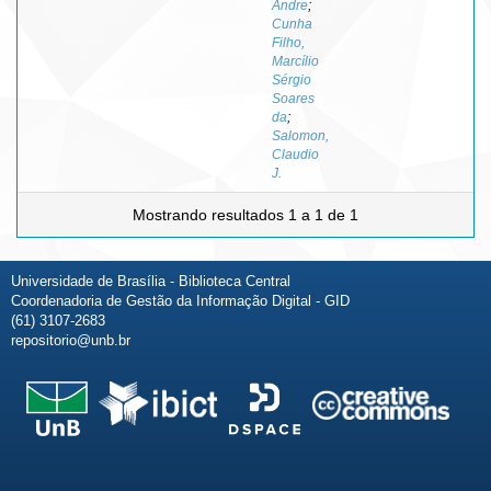
Andre
;
Cunha
Filho,
Marcílio
Sérgio
Soares
da
;
Salomon,
Claudio
J.
Mostrando resultados 1 a 1 de 1
Universidade de Brasília - Biblioteca Central
Coordenadoria de Gestão da Informação Digital - GID
(61) 3107-2683
repositorio@unb.br