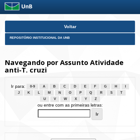
Skip
Voltar
navigation
REPOSITÓRIO INSTITUCIONAL DA UNB
Navegando por Assunto Atividade
anti-T. cruzi
Ir para:
0-9
A
B
C
D
E
F
G
H
I
J
K
L
M
N
O
P
Q
R
S
T
U
V
W
X
Y
Z
ou entre com as primeiras letras: