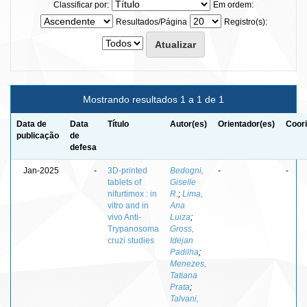
Classificar por:
Em ordem:
Resultados/Página
Registro(s):
Mostrando resultados 1 a 1 de 1
Data de
Data
Título
Autor(es)
Orientador(es)
Coori
publicação
de
defesa
Jan-2025
-
3D-printed
Bedogni,
-
-
tablets of
Giselle
nifurtimox : in
R.
;
Lima,
vitro and in
Ana
vivo Anti-
Luiza
;
Trypanosoma
Gross,
cruzi studies
Idejan
Padilha
;
Menezes,
Tatiana
Prata
;
Talvani,