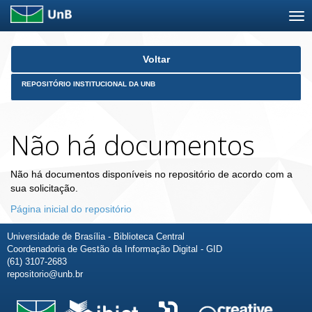
Skip
Voltar
navigation
REPOSITÓRIO INSTITUCIONAL DA UNB
Não há documentos
Não há documentos disponíveis no repositório de acordo com a
sua solicitação.
Página inicial do repositório
Universidade de Brasília - Biblioteca Central
Coordenadoria de Gestão da Informação Digital - GID
(61) 3107-2683
repositorio@unb.br