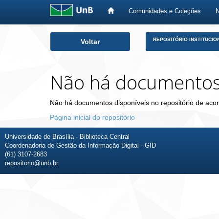
Comunidades e Coleções
Skip
REPOSITÓRIO INSTITUCIO
Voltar
navigation
Não há documento
Não há documentos disponíveis no repositório de acor
Página inicial do repositório
Universidade de Brasília - Biblioteca Central
Coordenadoria de Gestão da Informação Digital - GID
(61) 3107-2683
repositorio@unb.br