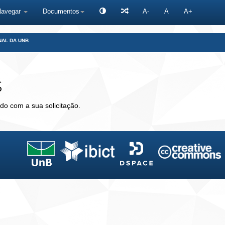
Navegar
Documentos
A-
A
A+
NAL DA UNB
s
do com a sua solicitação.