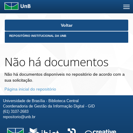
Skip
Voltar
navigation
REPOSITÓRIO INSTITUCIONAL DA UNB
Não há documentos
Não há documentos disponíveis no repositório de acordo com a
sua solicitação.
Página inicial do repositório
Universidade de Brasília - Biblioteca Central
Coordenadoria de Gestão da Informação Digital - GID
(61) 3107-2683
repositorio@unb.br