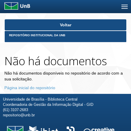
Skip
Voltar
navigation
REPOSITÓRIO INSTITUCIONAL DA UNB
Não há documentos
Não há documentos disponíveis no repositório de acordo com a
sua solicitação.
Página inicial do repositório
Universidade de Brasília - Biblioteca Central
Coordenadoria de Gestão da Informação Digital - GID
(61) 3107-2683
repositorio@unb.br