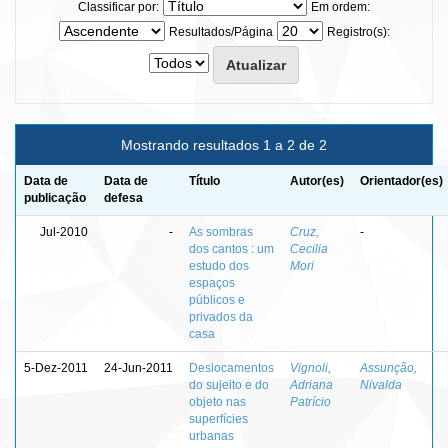
Classificar por:
Em ordem:
Resultados/Página
Registro(s):
Mostrando resultados 1 a 2 de 2
Data de
Data de
Título
Autor(es)
Orientador(es)
publicação
defesa
Jul-2010
-
As sombras
Cruz,
-
dos cantos : um
Cecilia
estudo dos
Mori
espaços
públicos e
privados da
casa
5-Dez-2011
24-Jun-2011
Deslocamentos
Vignoli,
Assunção,
do sujeito e do
Adriana
Nivalda
objeto nas
Patrício
superfícies
urbanas