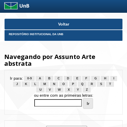
Skip
Voltar
navigation
REPOSITÓRIO INSTITUCIONAL DA UNB
Navegando por Assunto Arte
abstrata
Ir para:
0-9
A
B
C
D
E
F
G
H
I
J
K
L
M
N
O
P
Q
R
S
T
U
V
W
X
Y
Z
ou entre com as primeiras letras: