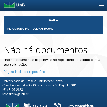
Skip
Voltar
navigation
REPOSITÓRIO INSTITUCIONAL DA UNB
Não há documentos
Não há documentos disponíveis no repositório de acordo com a
sua solicitação.
Página inicial do repositório
Universidade de Brasília - Biblioteca Central
Coordenadoria de Gestão da Informação Digital - GID
(61) 3107-2683
repositorio@unb.br