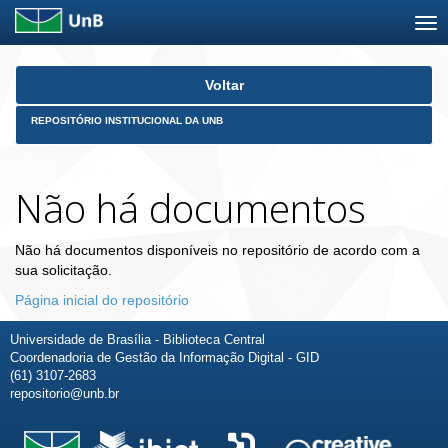
Skip
Voltar
navigation
REPOSITÓRIO INSTITUCIONAL DA UNB
Não há documentos
Não há documentos disponíveis no repositório de acordo com a
sua solicitação.
Página inicial do repositório
Universidade de Brasília - Biblioteca Central
Coordenadoria de Gestão da Informação Digital - GID
(61) 3107-2683
repositorio@unb.br