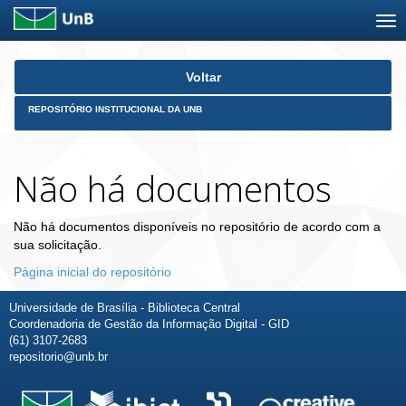
Skip
Voltar
navigation
REPOSITÓRIO INSTITUCIONAL DA UNB
Não há documentos
Não há documentos disponíveis no repositório de acordo com a
sua solicitação.
Página inicial do repositório
Universidade de Brasília - Biblioteca Central
Coordenadoria de Gestão da Informação Digital - GID
(61) 3107-2683
repositorio@unb.br