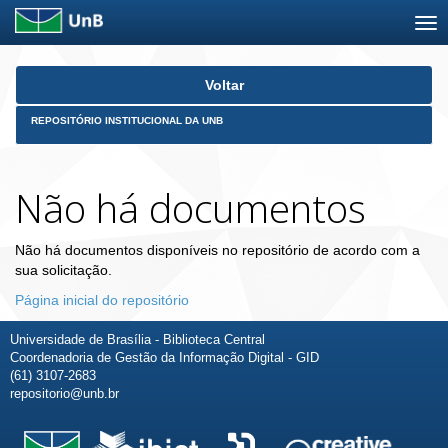
Skip
Voltar
navigation
REPOSITÓRIO INSTITUCIONAL DA UNB
Não há documentos
Não há documentos disponíveis no repositório de acordo com a
sua solicitação.
Página inicial do repositório
Universidade de Brasília - Biblioteca Central
Coordenadoria de Gestão da Informação Digital - GID
(61) 3107-2683
repositorio@unb.br